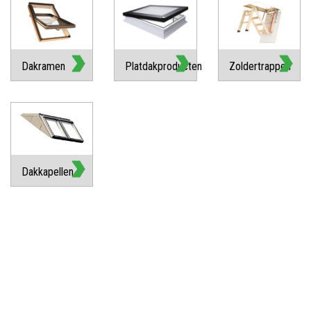
Dakramen
Platdakproducten
Zoldertrappen
Dakkapellen